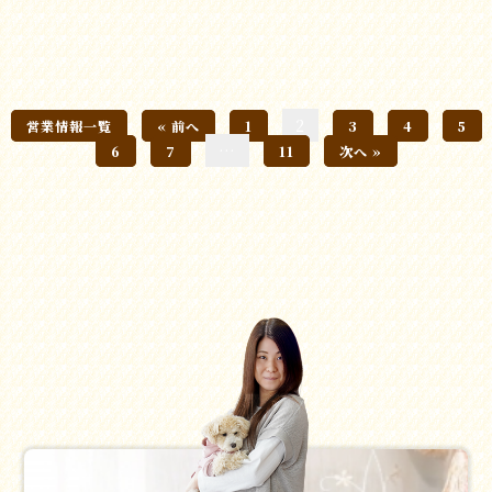
2
営業情報一覧
« 前へ
1
3
4
5
…
6
7
11
次へ »