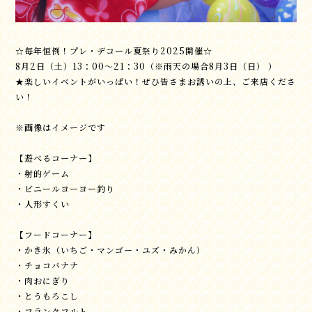
☆毎年恒例！プレ・デコール夏祭り2025開催☆
8月2日（土）13：00～21：30（※雨天の場合8月3日（日） ）
★楽しいイベントがいっぱい！ぜひ皆さまお誘いの上、ご来店くださ
い！
※画像はイメージです
【遊べるコーナー】
・射的ゲーム
・ビニールヨーヨー釣り
・人形すくい
【フードコーナー】
・かき氷（いちご・マンゴー・ユズ・みかん）
・チョコバナナ
・肉おにぎり
・とうもろこし
・フランクフルト